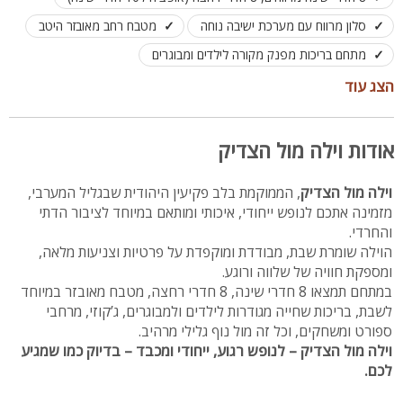
סלון מרווח עם מערכת ישיבה נוחה
מטבח רחב מאובזר היטב
מתחם בריכות מפנק מקורה לילדים ומבוגרים
ג’קוזי מפנק במתחם
הצג עוד
מגרש כדורגל, משחקי שולחן, ופינת משחקים לילדים.
מרפסת נוף עם פינות ישיבה, ערסלים
אודות וילה מול הצדיק
בית כנסת ומקווה במתחם
וילה מול הצדיק
, הממוקמת בלב פקיעין היהודית שבגליל המערבי,
מותאם לעד 25 אורחים עם אופציה ל30
מזמינה אתכם לנופש ייחודי, איכותי ומותאם במיוחד לציבור הדתי
והחרדי.
הוילה שומרת שבת, מבודדת ומוקפדת על פרטיות וצניעות מלאה,
ומספקת חוויה של שלווה ורוגע.
במתחם תמצאו 8 חדרי שינה, 8 חדרי רחצה, מטבח מאובזר במיוחד
לשבת, בריכות שחייה מגודרות לילדים ולמבוגרים, ג’קוזי, מרחבי
ספורט ומשחקים, וכל זה מול נוף גלילי מרהיב.
וילה מול הצדיק – לנופש רגוע, ייחודי ומכבד – בדיוק כמו שמגיע
לכם.