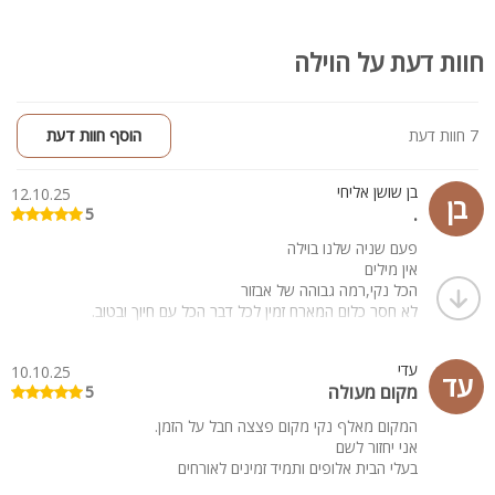
חלומית בהתאמה מלאה לצרכים שלכם. צרו קשר עוד היום!
חוות דעת על הוילה
7 חוות דעת
הוסף חוות דעת
בן שושן אליחי
12.10.25
בן
.
5
פעם שניה שלנו בוילה
אין מילים
הכל נקי,רמה גבוהה של אבזור
לא חסר כלום המארח זמין לכל דבר הכל עם חיוך ובטוב.
עדי
10.10.25
עד
מקום מעולה
5
המקום מאלף נקי מקום פצצה חבל על הזמן.
אני יחזור לשם
בעלי הבית אלופים ותמיד זמינים לאורחים