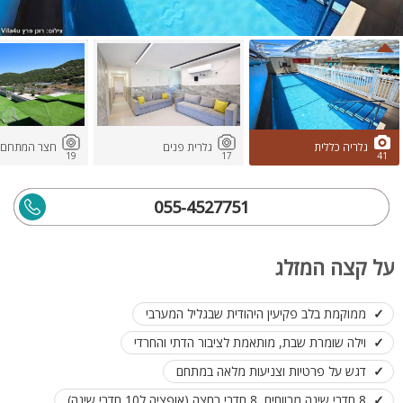
גלריה כללית
גלרית פנים
חצר המתחם
19
17
41
055-4527751
על קצה המזלג
ממוקמת בלב פקיעין היהודית שבגליל המערבי
וילה שומרת שבת, מותאמת לציבור הדתי והחרדי
דגש על פרטיות וצניעות מלאה במתחם
8 חדרי שינה מרווחים, 8 חדרי רחצה (אופציה ל10 חדרי שינה)