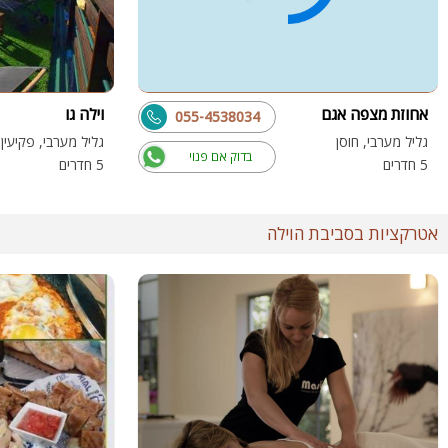
אחוזת מצפה אגם
וילה גו
055-4538034
גליל מערבי, חוסן
גליל מערבי, פקיעי
בדוק אם פנוי
5 חדרים
5 חדרים
אטרקציות בסביבת הוילה