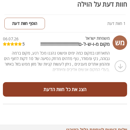
חוות דעת על הוילה
- בר ישיבה וכיסאות בר
- שולחן סנוקר, שולחן פינג פונג
מפרט הצימר - צימר גליל ריזורט
1 חוות דעת
הוסף חוות דעת
- צימר מפנק בעל מיטה זוגית מוצעת, שידות וארונות לאחסון, ספת
ישיבה, מסך צפייה, חדר רחצה פרטי
משפחת ישראל
06.07.26
מש
- מטבחון מאובזר
מקום מ-ו-ש-ל-ם!!!!!!!!!!!!!!!!!!!!!!!!!!!!!!!!!
5
- פינת אוכל
התארחנו במקום כמה ימים ופשוט נהננו מכל רגע, מקום ברמה
- מותאם לזוג + עד 2 ילדים
גבוהה, נקי ומסודר, נוף מדהים מרחק נסיעה של 10 דקות לחוף הים
ומהמון אתרים מענינים , ניתן לעשות קניות של מזון ממש בזול באיזור
מתחם חיצוני של הצימר:
,בעלי המקום אנשים אדיבים ומיוחדים.
- בריכת שחייה
- ג'קוזי ספא מפנק
- פינות שיזוף
הצג את כל חוות הדעת
- פינת ישיבה שולחנות כיסאות ושמשיה, ערסל
- מטבח חוץ + בר וכיסאות ישיבה
קהל היעד:
משפחות, קבוצות, זוגות, ציבור דתי, הלינה בוילה מותאמת לעד 30
אורחים, ובצימר לזוג + עד 2 ילדים