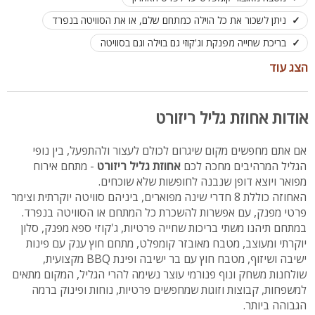
ניתן לשכור את כל הוילה כמתחם שלם, או את הסוויטה בנפרד
בריכת שחייה מפנקת וג'קוזי גם בוילה וגם בסוויטה
מתחם חוץ גדול עם פינות ישיבה, שיזוף ושמשיות
הצג עוד
מטבח חוץ הכולל בר וכיסאות ישיבה + פינת ברביקיו מאובזרת
שולחנות משחק - שולחן פינג פונג, סנוקר
אודות אחוזת גליל ריזורט
נוף עוצר נשימה פסטורלי להרי הגליל
אם אתם מחפשים מקום שיגרום לכולם לעצור ולהתפעל, בין נופי
קיימת עמדת טעינה לרכב חשמלי וחניה לאורחי המתחם
הגליל המרהיבים מחכה לכם
אחוזת גליל ריזורט
- מתחם אירוח
האירוח בוילה לעד 30 איש, ובסוויטה לזוג + 2
מפואר ויוצא דופן שנבנה לחופשות שלא שוכחים.
האחוזה כוללת 8 חדרי שינה מפוארים, ביניהם סוויטה יוקרתית וצימר
פרטי מפנק, עם אפשרות להשכרת כל המתחם או הסוויטה בנפרד.
במתחם תיהנו משתי בריכות שחייה פרטיות, ג'קוזי ספא מפנק, סלון
יוקרתי ומעוצב, מטבח מאובזר קומפלט, מתחם חוץ ענק עם פינות
ישיבה ושיזוף, מטבח חוץ עם בר ישיבה ופינת BBQ מקצועית,
שולחנות משחק ונוף פנורמי עוצר נשימה להרי הגליל, המקום מתאים
למשפחות, קבוצות וזוגות שמחפשים פרטיות, נוחות ופינוק ברמה
הגבוהה ביותר.