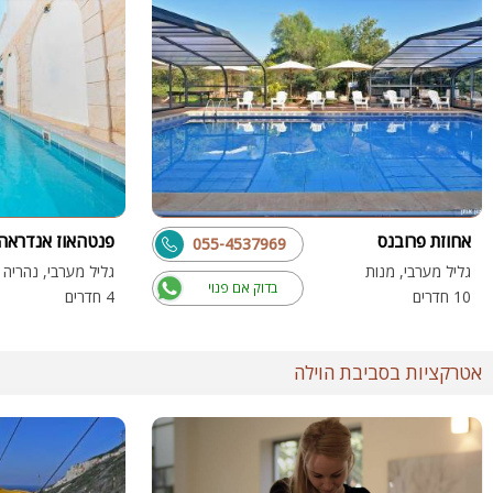
אחוזת פרובנס
פנטהאוז אנדראה
055-4537969
גליל מערבי, מנות
גליל מערבי, נהריה
בדוק אם פנוי
10 חדרים
4 חדרים
אטרקציות בסביבת הוילה