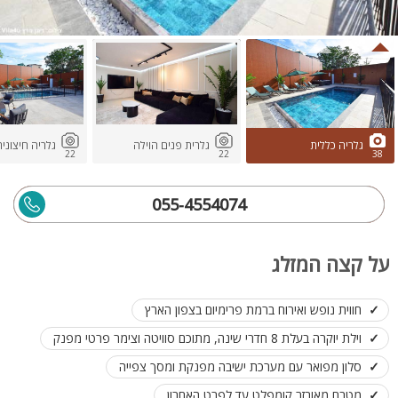
גלריה כללית
גלרית פנים הוילה
גלריה חיצונית
22
22
38
055-4554074
על קצה המזלג
חווית נופש ואירוח ברמת פרימיום בצפון הארץ
וילת יוקרה בעלת 8 חדרי שינה, מתוכם סוויטה וצימר פרטי מפנק
סלון מפואר עם מערכת ישיבה מפנקת ומסך צפייה
מטבח מאובזר קומפלט עד לפרט האחרון