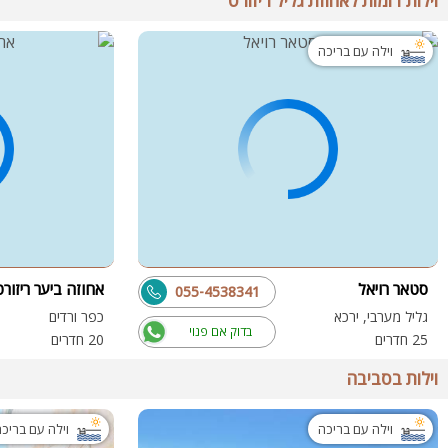
וילות דומות לאחוזת גליל ריזורט
וילה עם בריכה
סטאר רויאל
אחוזה ביער ריזורט
055-4538341
גליל מערבי, ירכא
כפר ורדים
בדוק אם פנוי
25 חדרים
20 חדרים
וילות בסביבה
וילה עם בריכה
וילה עם בריכ