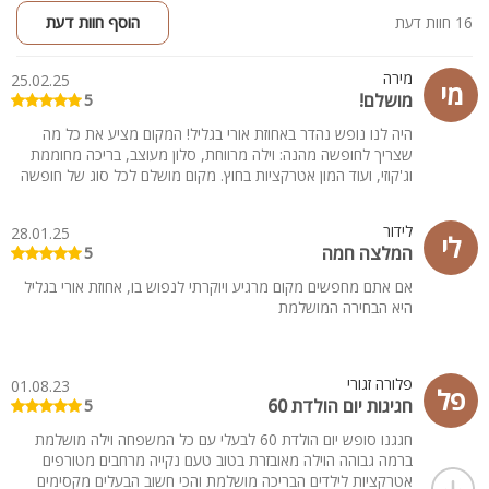
16 חוות דעת
הוסף חוות דעת
מירה
25.02.25
מי
מושלם!
5
היה לנו נופש נהדר באחוזת אורי בגליל! המקום מציע את כל מה
שצריך לחופשה מהנה: וילה מרווחת, סלון מעוצב, בריכה מחוממת
וג'קוזי, ועוד המון אטרקציות בחוץ. מקום מושלם לכל סוג של חופשה
לידור
28.01.25
לי
המלצה חמה
5
אם אתם מחפשים מקום מרגיע ויוקרתי לנפוש בו, אחוזת אורי בגליל
היא הבחירה המושלמת
פלורה זגורי
01.08.23
פל
חגיגות יום הולדת 60
5
חגגנו סופש יום הולדת 60 לבעלי עם כל המשפחה וילה מושלמת
ברמה גבוהה הוילה מאובזרת בטוב טעם נקייה מרחבים מטורפים
אטרקציות לילדים הבריכה מושלמת והכי חשוב הבעלים מקסימים