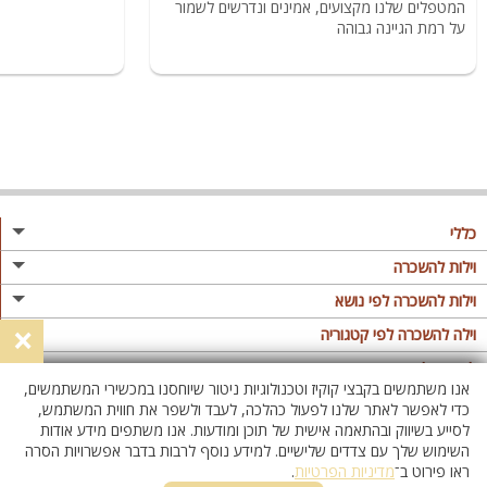
המטפלים שלנו מקצועים, אמינים ונדרשים לשמור
על רמת הגיינה גבוהה
כללי
מגזין
וילות להשכרה
פרסום באתר
וילות בצפון
וילות להשכרה לפי נושא
×
תקנון
וילות במרכז
וילה לזוגות
וילה להשכרה לפי קטגוריה
מדיניות פרטיות
וילות בדרום
וילות למשפחות
וילות עם בריכה
לופטים להשכרה
אנו משתמשים בקבצי קוקיז וטכנולוגיות ניטור שיוחסנו במכשירי המשתמשים,
וילות באילת
וילות לציבור הדתי
וילה עם בריכה מחוממת
לופט
כדי לאפשר לאתר שלנו לפעול כהלכה, לעבד ולשפר את חווית המשתמש,
וילות בשרון
לסייע בשיווק ובהתאמה אישית של תוכן ומודעות. אנו משתפים מידע אודות
אירוח דרוזי
וילה עם בריכה מחוממת מקורה
לופטים בצפון
השימוש שלך עם צדדים שלישיים. למידע נוסף לרבות בדבר אפשרויות הסרה
וילות באזור החרמון
וילות למסיבות
וילות עם סאונה
לופטים בדרום
ראו פירוט ב־
מדיניות הפרטיות
.