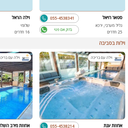
סטאר רויאל
וילה הראל
055-4538341
גליל מערבי, ירכא
שלומי
בדוק אם פנוי
25 חדרים
16 חדרים
וילות בסביבה
וילה עם בריכה
וילה עם בריכ
אחוזת ענת
אחוזת מירב השלו
055-4538214