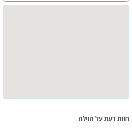
שולחן פינג פונג
שולחן כדורגל לילדים
קבוצות גדולות
חדרי שינה
כדורסל
שולחן סנוקר
עצי נוי וצמחייה
מזרקה מרהיבה
קהל יעד:
אחוזת אורי בגליל מתאים למשפחות, זוגות, קבוצות והציבור הדתי
לינה עד 35 איש
האחוזה לא מתאימה למסיבות!
לציבור הדתי קיים פלטה ומיחם
מידע נוסף:
קיים WIFI בוילה
חנייה בשפע
חוות דעת על הוילה