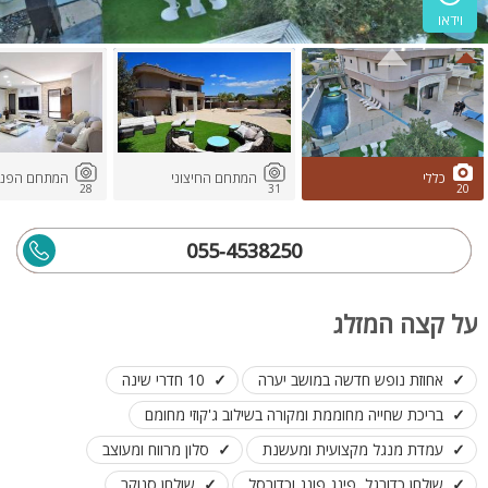
וידאו
כללי
המתחם החיצוני
המתחם הפני
28
31
20
055-4538250
על קצה המזלג
אחוזת נופש חדשה במושב יערה
10 חדרי שינה
בריכת שחייה מחוממת ומקורה בשילוב ג'קוזי מחומם
עמדת מנגל מקצועית ומעשנת
סלון מרווח ומעוצב
שולחן כדורגל, פינג פונג וכדורסל
שולחן סנוקר