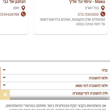
Masu - עיסוי עד אליך
הגחנון של גבי
בכל הארץ
חוסן
0539428788
072-3303000
המטפלים שלנו מקצועים, אמינים ונדרשים לשמור
על רמת הגיינה גבוהה
כללי
מגזין
וילות להשכרה
פרסום באתר
וילות בצפון
וילות להשכרה לפי נושא
×
תקנון
וילות במרכז
וילה לזוגות
וילה להשכרה לפי קטגוריה
מדיניות פרטיות
וילות בדרום
וילות למשפחות
וילות עם בריכה
לופטים להשכרה
אנו משתמשים בקבצי קוקיז וטכנולוגיות ניטור שיוחסנו במכשירי המשתמשים,
וילות באילת
וילות לציבור הדתי
וילה עם בריכה מחוממת
לופט