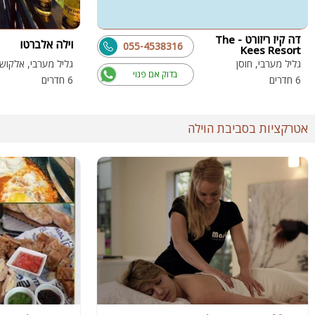
דה קיז ריזורט - The
וילה אלברטו
055-4538316
Kees Resort
גליל מערבי, חוסן
גליל מערבי, אלקוש
בדוק אם פנוי
6 חדרים
6 חדרים
אטרקציות בסביבת הוילה