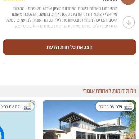
התארחנו באחוזה בשבת האחרונה לציון אירוע משפחתי. המקום
אידיאלי לציבור הדתי יש בית כנסת קרוב במושב, המטבח מאובזר
היטב והבריכה מגודרת ובטיחותית לילדים, מה שנתן לנו שקט נפשי.
החדרים גדולים ונוחים מאוד, והפרטיות במתחם היא בונוס ענק.
המארחים דאגו לכל הפרטים הקטנים, מהסבונים ועד לקפסולות
הקפה. מקום ברמה גבוהה מאוד
הצג את כל חוות הדעת
וילות דומות לאחוזת עומרי
וילה עם בריכה
וילה עם בריכ