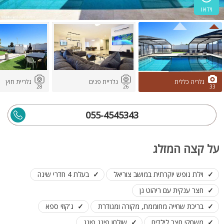
וידאו
גלריה כללית
גלריית פנים
גלריית חוץ
28
26
33
055-4545343
על קצה המזלג
וילת נופש יוקרתית במושב צוריאל
בעלת 4 חדרי שינה
חצר ענקית עם ריהוט גן
בריכת שחייה מחוממת, מקורה ומגודרת
ג'קוזי ספא
משחקי חצר לילדים
שולחן פינג פונג