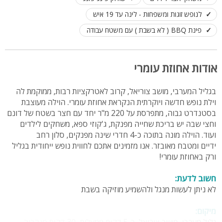
לנופש זוגות ומשפחות - לינה עד 19 איש
פינת BBQ ( לא בשבת ) עם משטח עבודה
אודות אחוזת עומרי
בגליל המערבי, מושב צוריאל, קרוב לאטרקציות רבות, ממוקמת לה
וילת נופש חדשה ויוקרתית הנקראת אחוזת עומרי. הוילה מעוצבת
בסטנדרט גבוה, מתפרסת על 220 מ"ר יחד עם חצר בשטח של דונם
וחצי שבה יש בריכת שחייה מפנקת, ג'קוזי ספא, משחקים לילדים
ועוד. הוילה מונה בתוכה כ-4 חדרי שינה מפנקים, סלון רחב
ידיים ומטבח מאובזר. אנו מזמינים אתכם לחווית נופש ייחודית בגליל
ורק באחוזת עומרי!
חשוב לדעת:
לא ניתן לעשות מנגל ולהשמיע מוזיקה בשבת
מיקום:
גליל מערבי, מושב צוריאל, כ-5 דקות ממעלות, 30 דקות מנהריה