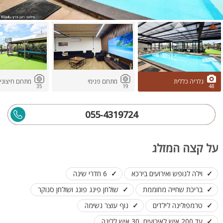
גלריה כללית
מתחם פנימי
מתחם חיצוני
35
19
48
055-4319724
על קצה המזלג
וילה לנופש ואירועים בירכא
6 חדרי שינה
בריכת שחייה מחוממת
שולחן פינג פונג ושולחן סנוקר
טרמפולינה לילדים
נוף עוצר נשימה
עד 200 איש לאירועים, 30 איש ללינה