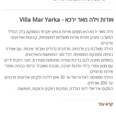
אודות וילה מאר ירכא - Villa Mar Yarka
וילה מאר ירכא היא מתחם אירוח ונופש יוקרתי הממוקם בלב הגליל
המערבי ומציע חוויית אירוח מושלמת למשפחות, קבוצות ואירועים
פרטיים.
הוילה משלבת בין פרטיות, מרחבים גדולים ואבזור איכותי, עם אווירה
נעימה ומפנקת המתאימה לכל סוגי החופשות והאירועים.
במתחם מחכה לכם בריכת שחייה מחוממת ומגודרת, חצר רחבת ידיים
עם מגוון אזורי בילוי ופינות ישיבה, מטבח מאובזר ברמה גבוהה ואזורי
אירוח מרווחים.
הוילה מתאימה לאירוח של עד 30 איש ללינה ולקיום אירועים פרטיים
עד 200 אורחים.
המקום אידיאלי לימי הולדת, מסיבות רווקים ורווקות, חופשות
משפחתיות, ערבי גיבוש, אירועים מיוחדים ונופש קבוצתי - והכול
באווירה פרטית וללא הגבלת רעש.
קרא עוד
מיקום: