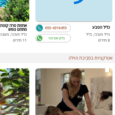
אחוזת טרה קוטה 
כליל הטבע
055-4316455
מתחם נופש
גליל מערבי, כליל
גליל מערבי, מעונה
בדוק אם פנוי
8 חדרים
11 חדרים
אטרקציות בסביבת הוילה