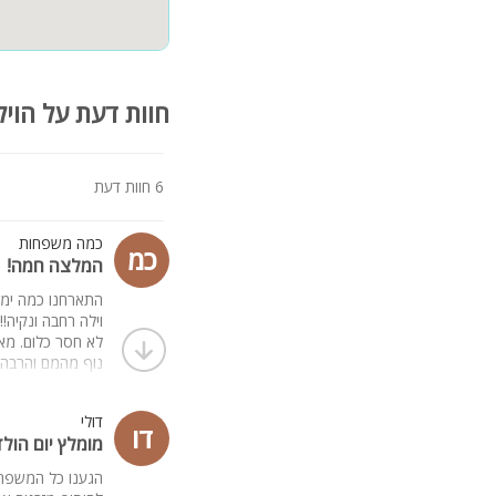
חוות דעת על הויל
6 חוות דעת
כמה משפחות
כמ
המלצה חמה!
התארחנו כמה ימים 
וילה רחבה ונקיה!!
לא חסר כלום. מא
נוף מהמם והרבה 
מומלץ ממש
דולי
דו
מומלץ יום הול
הגענו כל המשפחה 