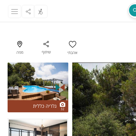
שיתוף
מפה
אהבתי
מת
2/32
גלריה כללית
32
ר