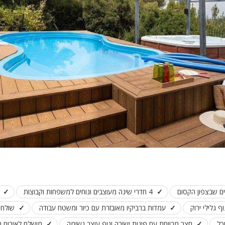
פלייסטיישן
Xbox
ארוחת בוקר
שולחן פוקר
מקרן
גישה לנכים
קבוצות גדול
בריכה מקור
מסך lcd
מרפסת
מטבח
ים שבצפון הקסום
4 חדרי שינה מעוצבים ונוחים למשפחות וקבוצות
משפחות
ף גלילי ירוק
עמדות ברביקיו מאובזרת עם כיור ומשטח עבודה
שולחן 
גדולות
כל
חצר מרווחת עם פינות ישיבה ונוף עוצר נשימה
מושלם לאירוח משפח