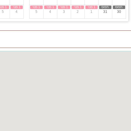
5
4
5
4
3
2
1
31
30
ות, קבוצות, ימי כיף וגיבוש, שבתות חתן ועוד.
מצלמת אבטחה חיצונית בכניסה