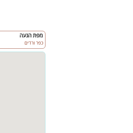
קהל יעד:
האירוח מתאים לנופש משפח
הלינה מותאמת עד 18 אורחים
לידיעת האורחים: קיימת 
מפת הגעה
כפר ורדים