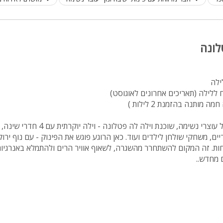
מיטה זוגית
פינת אוכל
לונה
wifi
hot
מחירים
בזול
בכפר ורדים, מול נופי גליל עוצרי נשימה, שוכנת וילה
בתי נופש
יים, משחקי שולחן לילדים ועוד. כאן הרוגע פוגש את הפינוק - עם נוף ירוק
שולחן פול
חות. זה המקום להשתחרר מהשגרה, לשאוף אוויר הרים ולהתמלא באנרגיות
 מחדש..
הוקי אוויר
חדר קולנוע
שף
נוף