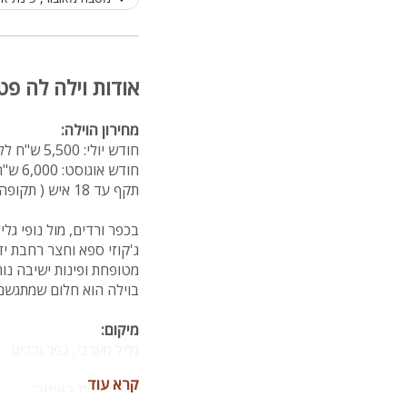
אודות וילה לה פט
מחירון הוילה:
חודש יולי: 5,500 ש"ח ללילה
חודש אוגוסט: 6,000 ש"ח ללילה (תאריכים אחרונים לאוגוסט)
תקף עד 18 איש ( תקופה חמה מותנה בהזמנת 2 לילות )
ג'קוזי ספא וחצר רחבת יד
מטופחת ופינות ישיבה נו
בוילה הוא חלום שמתגשם
מיקום:
גליל מערבי, כפר ורדים
קרא עוד
אטרקציות באיזור: