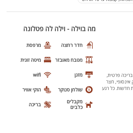
מיוחד לחורף
1
מה בוילה - וילה לה פטלונה
חדר רחצה
מרפסת
מטבח מאובזר
מיטה זוגית
מזגן
wifi
 לה פטלונה - וילה יוקרתית עם 4 חדרי שינה, בריכה פרטית,
 אינסופי, חצר
 חדשות. כל רגע
שולחן סנוקר
הוקי אוויר
מקבלים
בריכה
כלבים
בריכה
גקוזי
מחוממת