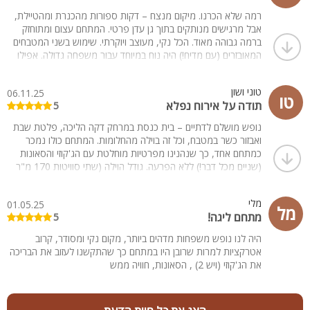
רמה שלא הכרנו. מיקום מנצח – דקות ספורות מהכנרת ומהטיילת,
אבל מרגישים מנותקים בתוך גן עדן פרטי. המתחם עצום ומתוחזק
ברמה גבוהה מאוד. הכל נקי, מעוצב ויוקרתי. שימוש בשני המטבחים
המאובזרים (עם מדיח!) היה נוח במיוחד עבור משפחה גדולה. אפילו
המזרנים היו אורטופדיים ונוחים. אם אתם מחפשים מקום שמכיל
בנוחות 22 אורחים ומעניק תמורה מלאה למחיר, זה המקום. נחזור
טוני ושון
06.11.25
בוודאות
טו
תודה על אירוח נפלא
5
נופש מושלם לדתיים – בית כנסת במרחק דקה הליכה, פלטת שבת
ואבזור כשר במטבח, וכל זה בוילה מהחלומות. המתחם כולו נמכר
כמתחם אחד, כך שנהנינו מפרטיות מוחלטת עם הג'קוזי והסאונות
(שניים מכל דבר!) ללא הפרעה. גודל הוילה (שתי סוויטות 170 מ"ר
כל אחת) הרגיש כמו מלון בוטיק פרטי. המיזוג מעולה, הריהוט יוקרתי,
וגם המחיר (לסופ"ש של 2 לילות) היה הוגן בהתחשב ברמה הגבוהה.
מלי
01.05.25
מומלץ מאוד
מל
מתחם ליגה!
5
היה לנו נופש משפחות מדהים ביותר, מקום נקי ומסודר, קרוב
אטרקציות למרות שרובן היו במתחם כך שהתקשנו לעזוב את הבריכה
את הג'קוזי (ויש 2) , הסאונות, חוויה ממש