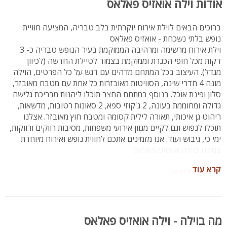
אודות וילה אואזיס פאלאס
פינות BBQ על גז ופחמים
מתאים לנופש עד 22 אורחים
ברוכים הבאים לוילת אירוח יוקרתית בלב טבריה, המציעה חוויית
ניתן לקיים מסיבות ואירועי בוטיק עד 150 אורחים
נופש בלתי נשכחת - אואזיס פאלאס
וילת אירוח מרשימה ומרהיבה הממוקמת בעיר הנופש טבריה כ- 3
דקות מכל חופי הכנרת וממוקמת בצמוד לטיילת החדשה (לכיוון
מגדל). העיצוב בכל המתחם מדהים עם דגש על כל הפרטים, הוילה
מונה 4 חדרי שינה, הסוויטות מאובזרות כל אחת עם מטבח מאובזר,
סלון ופינת אוכל. בנוסף במתחם החצר תוכלו ליהנות מבריכת גלישה
גדולה ומחוממת בעונה, 2 ג'קוזי ספא, 2 סאונות רטובות, מדשאות,
ריהוט גן איכותי, תאורה לילית קסומה ומטבח חוץ מאובזר. אצלנו
תוכלו לנפוש וגם לקיים מגוון אירועי משפחות, מסיבות רווקים ורווקות,
ימי כי, גיבוש ועוד. אנו מזמינים אתכם לחווית נופש ואירוח מיוחדת
במינה בוילה אואזיס פאלאס
קרא עוד
לתשומת לבכם:
מתחם אואזיס פאלאס נמכר כמתחם אחד לנופש
מחירון:
חודש יולי
מה בוילה - וילה אואזיס פאלאס