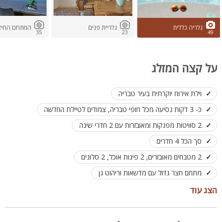
גלריה כללית
גלריית פנים
המתחם החיצו
35
23
49
על קצה המזלג
וילת אירוח יוקרתית בעיר טבריה
כ- 3 דקות נסיעה מכל חופי טבריה, צמודים לטיילת החדשה
2 סוויטות מפנקות ומאובזרות עם 2 חדרי שינה
סך הכל 4 חדרים
2 מטבחים מאובזרים, 2 פינות אוכל, 2 סלונים
מתחם חצר גדול עם מדשאות וריהוט גן
בריכת גלישה ענקית מחוממת בעונה
הצג עוד
2, גקוזי ספא, 2 סאונות רטובות
מטבח חוץ מאובזר כולל משטח עבודה