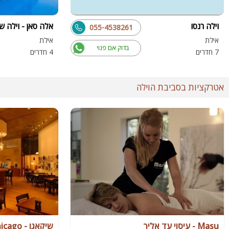
וילה רנסו
אלה סאן - וילה 
055-4538261
אילת
אילת
בדוק אם פנוי
7 חדרים
4 חדרים
אטרקציות בסביבת הוילה
Masu - עיסוי עד אליך
שיקאגו - chicago