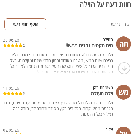
חוות דעת על הוילה
רחבת דשא גדולה ומטופחת למשחקים ורביצה
פרגולות רחבות ופינות ישיבה מוצלות
ריהוט גן יוקרתי ופינת אוכל חיצונית
3 חניות פרטיות לאורחי המתחם
3 חוות דעת
הוסף חוות דעת
עמדת מנגל ( BBQ) מסודרת
מיטות שיזוף רבות ושמשיות
תהילה
28.06.26
תה
שולחן פינג פונג
היה מקסים נהנינו ממש!!
5
וילה מדהימה גדולה ומרווחת בדיוק כמו בתמונות, נוף מדהים לים,
קהל יעד:
בריכה שווה ממש, מטבח מאובזר והמון חדרי שינה ומקלחות. בעל
מתאים למשפחות, אירועים משפחתיים, ימי הולדת, וקבוצות חברים
הוילה היה זמין לכל שאלה ובקשה תמיד עזר והיה נחמד לאורך כל
כולל מסיבות רווקים ורווקות
השהות, נהננו ממש וכמעט שלא יצאנו מהוילה!
משפחת כהן
11.05.26
מש
וילה מעולה
5
וילה נדירה היה לנו כל מה שצריך לשבת, מהפלטה ועד המיחם, ובית
הכנסת ממש קרוב. הכל היה נקי, מסודר וברוחב לב, תודה רבה
נמליץ בכל הזדמנות
אלירן
02.05.26
אל