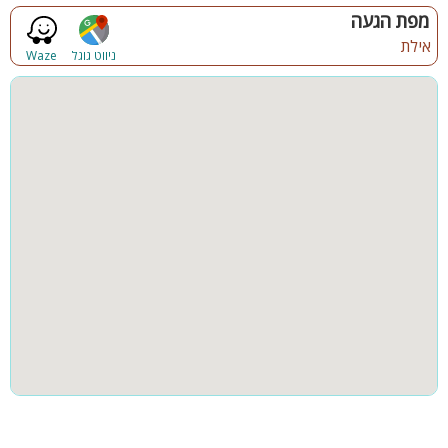
פינות ישיבה
תאורת גן
מפת הגעה
סלון מרווח ומעוצב עם מסך צפייה גדול
מטבח הכולל:מכונת אספרסו ופינת קפה, בר מים,מקרר גדול
אילת
גינה
חצר
ניווט גוגל
Waze
ומקפיא, מדיח כלים
תנור אפייה וכיריים חשמליות, מיקרוגל וטוסטר
קבוצות גדולות
מרחב מוגן
סירים, מחבתות, כלי הגשה וכלי מטבח
פינת אוכל גדולה נפתחת לאירוח של כל הקבוצה
3 חדרי מאסטר הכוללים חדר רחצה פרטי לכל חדר
חדר ממ"ד הכולל מיטה זוגית ושידה
מיזוג אוויר מלא בכל חללי הקומה
מפלס עליון:
סלון משפחתי נוסף
7 חדרי מאסטר מפנקים עם חדר רחצה ושירותים צמודים
מרפסת נוף אחת המשקיפה ישירות לבריכה
מרפסת נוף שנייה עם נוף פתוח לים הכחול
מיזוג אוויר ושידות אחסון בכל החדרים
המתחם החיצוני:
בריכת שחייה פרטית ענקית (עומק עד 1.80 מ')
גדר בטיחות היקפית מסביב לבריכה לשמירה על הילדים