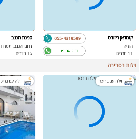
קומראן ריזורט
פנינת הנגב
055-4319599
הודיה
דרום והנגב, תפרח
בדוק אם פנוי
11 חדרים
15 חדרים
וילות בסביבה
וילה עם בריכה
וילה עם בריכ