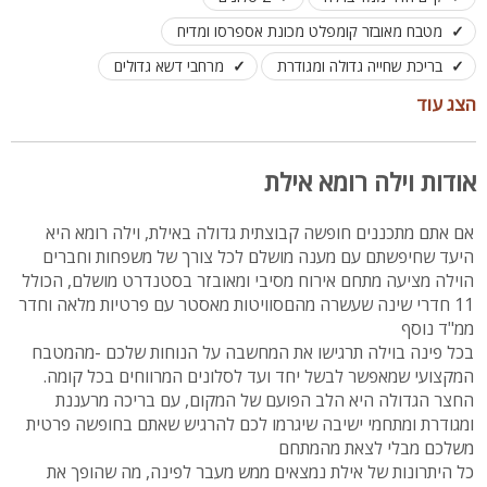
מטבח מאובזר קומפלט מכונת אספרסו ומדיח
בריכת שחייה גדולה ומגודרת
מרחבי דשא גדולים
שולחן פינג פונג
הצג עוד
שתי מרפסות שמש עם נוף פתוח לים ולבריכה
מענה מלא לציבור הדתי כולל פלטה, מיחם ובית כנסת קרוב
אודות וילה רומא אילת
לינה מותאמת עד 30 אירוח ללא לינה עד 45 איש
אם אתם מתכננים חופשה קבוצתית גדולה באילת, וילה רומא היא
היעד שחיפשתם עם מענה מושלם לכל צורך של משפחות וחברים
הוילה מציעה מתחם אירוח מסיבי ומאובזר בסטנדרט מושלם, הכולל
11 חדרי שינה שעשרה מהםסוויטות מאסטר עם פרטיות מלאה וחדר
ממ"ד נוסף
בכל פינה בוילה תרגישו את המחשבה על הנוחות שלכם -מהמטבח
המקצועי שמאפשר לבשל יחד ועד לסלונים המרווחים בכל קומה.
החצר הגדולה היא הלב הפועם של המקום, עם בריכה מרעננת
ומגודרת ומתחמי ישיבה שיגרמו לכם להרגיש שאתם בחופשה פרטית
משלכם מבלי לצאת מהמתחם
כל היתרונות של אילת נמצאים ממש מעבר לפינה, מה שהופך את