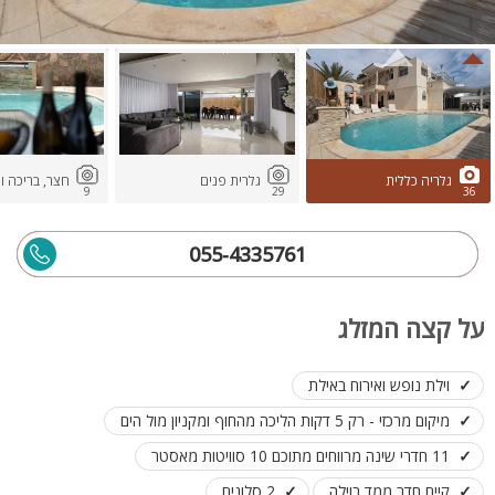
גלריה כללית
גלרית פנים
חצר, בריכה ונ
9
29
36
055-4335761
על קצה המזלג
וילת נופש ואירוח באילת
מיקום מרכזי - רק 5 דקות הליכה מהחוף ומקניון מול הים
11 חדרי שינה מרווחים מתוכם 10 סוויטות מאסטר
קיים חדר ממד בוילה
2 סלונים