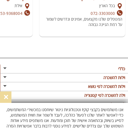
בכל הארץ
אילת
053-9368004
072-3303000
המטפלים שלנו מקצועים, אמינים ונדרשים לשמור
על רמת הגיינה גבוהה
כללי
מגזין
וילות להשכרה
פרסום באתר
וילות בצפון
וילות להשכרה לפי נושא
×
תקנון
וילות במרכז
וילה לזוגות
וילה להשכרה לפי קטגוריה
מדיניות פרטיות
וילות בדרום
וילות למשפחות
וילות עם בריכה
לופטים להשכרה
אנו משתמשים בקבצי קוקיז וטכנולוגיות ניטור שיוחסנו במכשירי המשתמשים,
וילות באילת
וילות לציבור הדתי
וילה עם בריכה מחוממת
לופט
כדי לאפשר לאתר שלנו לפעול כהלכה, לעבד ולשפר את חווית המשתמש,
וילות בשרון
לסייע בשיווק ובהתאמה אישית של תוכן ומודעות. אנו משתפים מידע אודות
אירוח דרוזי
וילה עם בריכה מחוממת מקורה
לופטים בצפון
השימוש שלך עם צדדים שלישיים. למידע נוסף לרבות בדבר אפשרויות הסרה