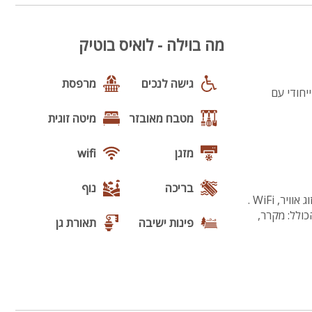
מה בוילה - לואיס בוטיק
גישה לנכים
מרפסת
יחודי עם
מטבח מאובזר
מיטה זוגית
מזגן
wifi
בריכה
נוף
בכל דירה 2 חדרי שינה עם מיטה זוגית בכל חדר ארון בגדים וסמארט Tv כולל כבלים של Hot ומיזוג אוויר, WiFi .
 מטבח מאובזר הכולל: מקרר,
פינות ישיבה
תאורת גן
גינה
חצר
מרחב מוגן