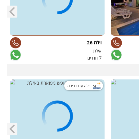
וילה 26
ו
אילת
ד
7 חדרים
9 
וילה עם בריכה