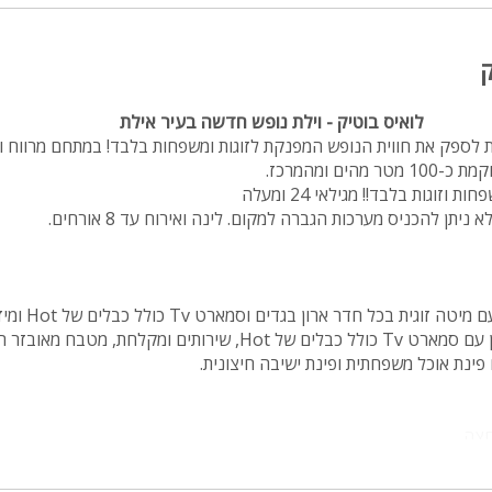
מיטה זוגית
ק
פינת אוכל
wifi
לואיס בוטיק - וילת נופש חדשה בעיר אילת
ת לספק את חווית הנופש המפנקת לזוגות ומשפחות בלבד! במתחם מרווח וי
hot
ים ומהמרכז.
זוגות בלבד!! מגילאי 24 ומעלה
מחירים
ניתן להכניס מערכות הגברה למקום. לינה ואירוח עד 8 אורחים.
בזול
בתי נופש
שולחן פול
בנוסף, בכל דירה יש סלון עם סמארט Tv כולל כבלים של Hot, שירותים ומקלחת,
הוקי אוויר
 פינת אוכל משפחתית ופינת ישיבה חיצונית.
חדר קולנוע
שף
נוף