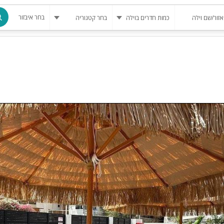
בחר איבזור
מרחב מוגן
בריכה
בריכה מחומ
פינת מנגל
להשכרה
סאונה
קריוקי
גקוזי
שולחן סנוק