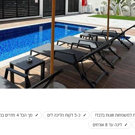
פלייסטיישן
Xbox
ארוחת בוקר
שולחן פוקר
מקרן
גישה לנכים
קבוצות גדול
בריכה מקור
מסך lcd
מרפסת
מטבח
 למשפחות וזוגות בלבד!
כ-5 דקות הליכה לים
סך הכל 4 חדרים במתחם
משפחות
לינה עד 8 אורחים
גדולות