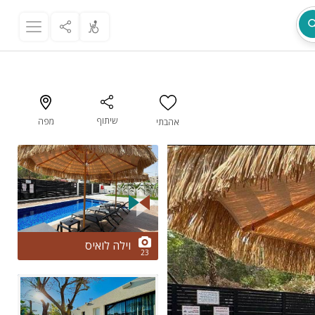
שיתוף
מפה
אהבתי
מת
2/23
וילה לואיס
23
ר