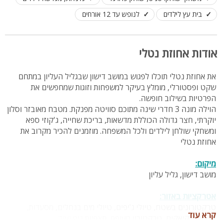
בית עץ לילדים
לנופש עד 12 אורחים
אודות אחוזת נטלי
את אחוזת נטלי תוכלו לפגוש במושב דישון שבגליל העליון במתחם
שקט ופסטורלי, מומלץ בעיקר למשפחות וזוגות שמחפשים את
הפרטיות בשילוב חופשה.
הוילה מונה 3 חדרי שינה מתוכם סוויטה מפנקת. מטבח מאובזר וסלון
יוקרתי, חצר גדולה הכוללת מדשאות, בריכת שחייה, ג'קוזי ספא
ומשחקי שולחן לילדים ולכל המשפחה. מוזמנים להכיר מקרוב את
אחוזת נטלי
מיקום:
מושב דישון, גליל עליון
אטרקציות באזור:
טרקטורונים בשטח, טיולי ג'יפים, טיולי מים בנחלים, מסעדות,
קרא עוד
קרטינג, קיאקים, טרקטורון מעופף, תצפיות נוף ועוד