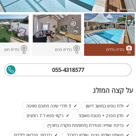
גלריה כללית
גלרית פנים
גלרית חוץ
30
19
20
055-4318577
על קצה המזלג
וילת נופש במושב דישון
3 חדרי שינה מתוכם סוויטה
סלון מפנק + מטבח מאובזר
ג'קוזי ספא ל-7 רוחצים
בריכת שחייה מגודרת (מחוממת מקורה בחורף)
משחקי שולחן: טניס, שולחן כדורגל
נדנדות, מגלשה לילדים