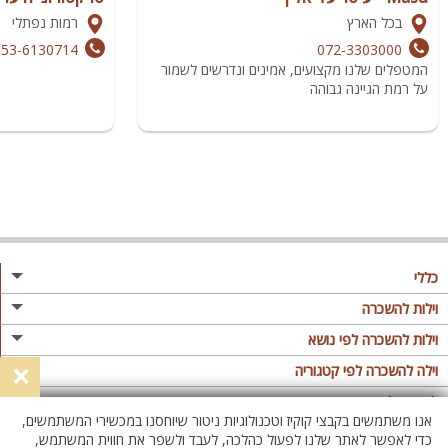
בכל הארץ
רמות נפתלי
053-6130714
072-3303000
המטפלים שלנו מקצועים, אמינים ונדרשים לשמור
על רמת הגיינה גבוהה
כללי
מגזין
וילות להשכרה
פרסום באתר
וילות בצפון
וילות להשכרה לפי נושא
×
תקנון
וילות במרכז
וילה לזוגות
וילה להשכרה לפי קטגוריה
מדיניות פרטיות
וילות בדרום
וילות למשפחות
וילות עם בריכה
לופטים להשכרה
אנו משתמשים בקבצי קוקיז וטכנולוגיות ניטור שיוחסנו במכשירי המשתמשים,
וילות באילת
וילות לציבור הדתי
וילה עם בריכה מחוממת
לופט
כדי לאפשר לאתר שלנו לפעול כהלכה, לעבד ולשפר את חווית המשתמש,