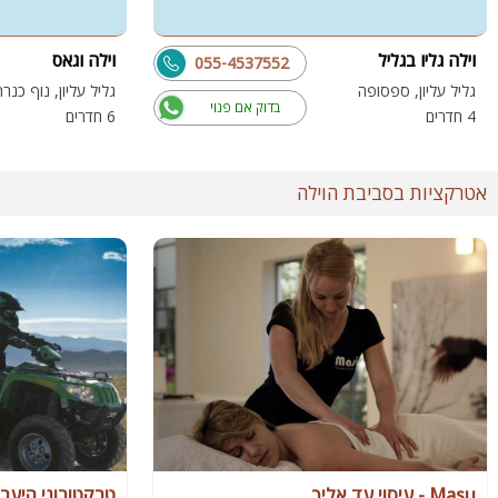
וילה גליו בגליל
וילה וגאס
055-4537552
גליל עליון, ספסופה
גליל עליון, נוף כנר
בדוק אם פנוי
4 חדרים
6 חדרים
אטרקציות בסביבת הוילה
Masu - עיסוי עד אליך
טרקטורוני היער 