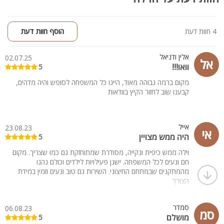
4 חוות דעת
הוסף חוות דעת
אלין ודניאל
02.07.25
אל
וואו!!!
5
מקום ברמה גבוהה מאוד, היינו כל המשפחה לסופש והיה מדהים,
קבענו שוב לחזור הקיץ בוודאות
אייל
23.08.23
אי
היה ממש מצויין
5
וילה ממש כיפית ונקייה, מסודרת שמתוחזקת גם כמו שצריך. מקום
חם ונעים לכל המשפחה. ישנן פעילויות לילדים וכולם נהנו
מהמתקנים שבמתחם החיצוני. השירות גם טוב ונעים וזמין במידת
הצורך
סמדר
06.08.23
סמ
מושלם
5